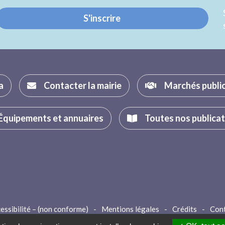
S'inscrire
a
Contacter la mairie
Marchés publi
Équipements et annuaires
Toutes nos publica
essibilité – (non conforme)
-
Mentions légales
-
Crédits
-
Con