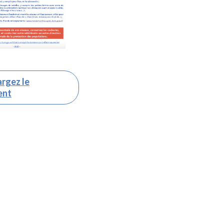
rgez le
ent