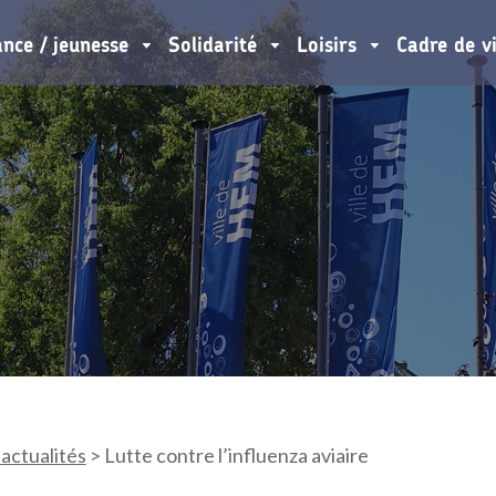
ance / jeunesse
Solidarité
Loisirs
Cadre de v
 actualités
>
Lutte contre l’influenza aviaire