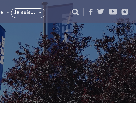
ie
Je suis…