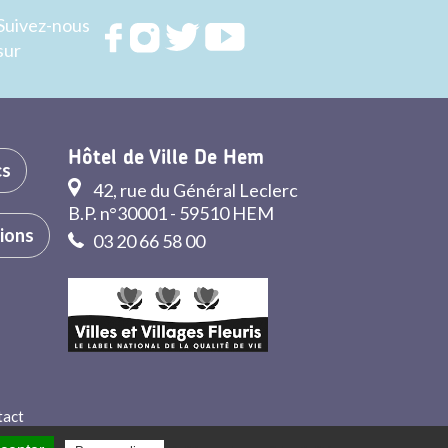
Suivez-nous
Rejoignez
Rejoignez
Rejoignez
Rejoignez
sur
nous sur
nous sur
nous sur
nous sur
FACEBOOK
INSTAGRAM
TWITTER
YOUTUBE
Hôtel de Ville De Hem
cs
42, rue du Général Leclerc
B.P. n°30001 - 59510 HEM
tions
03 20 66 58 00
tact