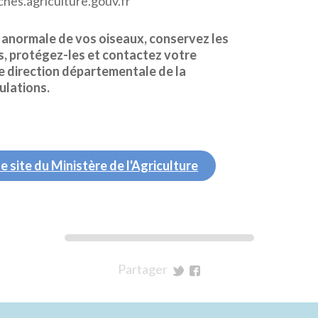
es.agriculture.gouv.fr
é anormale de vos oiseaux, conservez les
s, protégez-les et contactez votre
e direction départementale de la
ulations.
le site du Ministère de l'Agriculture
Partager
sur
sur
Twitter
Facebook