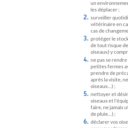
un environnement
les déplacer ;
surveiller quoti
vétérinaire en c
cas de changeme
protéger le stock
de tout risque d
oiseaux) y compri
ne pas se rendre 
petites fermes a
prendre de préca
après la visite, n
oiseaux…) ;
nettoyer et dési
oiseaux et l’équi
faire, ne jamais 
de pluie…) ;
déclarer vos oise