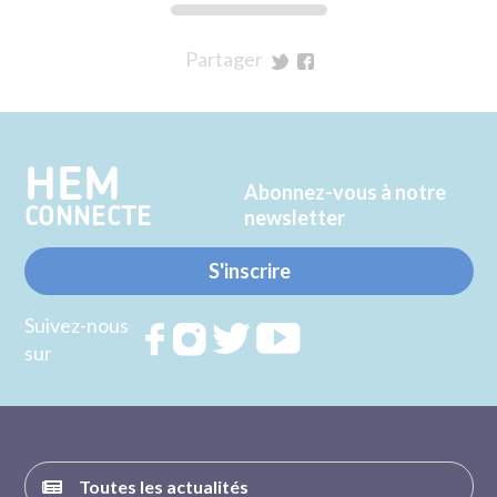
Partager
sur
sur
Twitter
Facebook
HEM
Abonnez-vous à notre
CONNECTE
newsletter
S'inscrire
Suivez-nous
Rejoignez
Rejoignez
Rejoignez
Rejoignez
sur
nous sur
nous sur
nous sur
nous sur
FACEBOOK
INSTAGRAM
TWITTER
YOUTUBE
Toutes les actualités