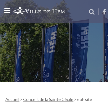
Accueil
>
Concert de la Sainte Cécile
>
eoh site