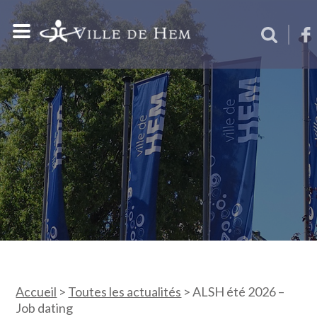
Accueil
>
Toutes les actualités
>
ALSH été 2026 –
Job dating