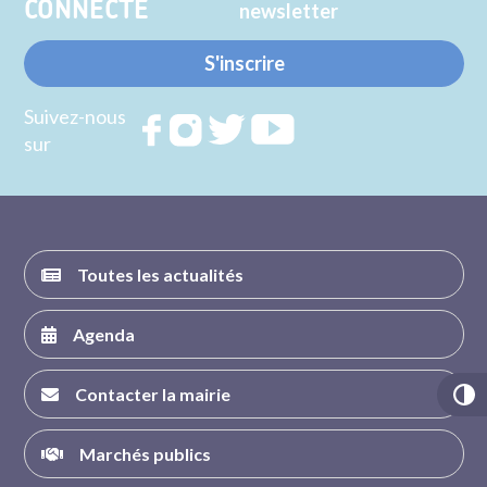
CONNECTE
newsletter
S'inscrire
Suivez-nous
Rejoignez
Rejoignez
Rejoignez
Rejoignez
sur
nous sur
nous sur
nous sur
nous sur
FACEBOOK
INSTAGRAM
TWITTER
YOUTUBE
Toutes les actualités
Agenda
Contacter la mairie
Marchés publics