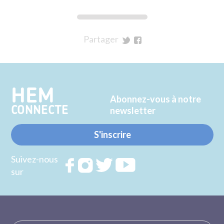
Partager
sur
sur
Twitter
Facebook
HEM
Abonnez-vous à notre
CONNECTE
newsletter
S'inscrire
Suivez-nous
Rejoignez
Rejoignez
Rejoignez
Rejoignez
sur
nous sur
nous sur
nous sur
nous sur
FACEBOOK
INSTAGRAM
TWITTER
YOUTUBE