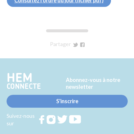
Consultez l'ordre du jour (fichier pdf)
Partager
sur
sur
Twitter
Facebook
HEM
Abonnez-vous à notre
CONNECTE
newsletter
S'inscrire
Suivez-nous
Rejoignez
Rejoignez
Rejoignez
Rejoignez
sur
nous sur
nous sur
nous sur
nous sur