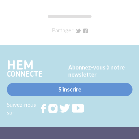
Partager
sur
sur
Twitter
Facebook
HEM
Abonnez-vous à notre
CONNECTE
newsletter
S'inscrire
Suivez-nous
Rejoignez
Rejoignez
Rejoignez
Rejoignez
sur
nous sur
nous sur
nous sur
nous sur
FACEBOOK
INSTAGRAM
TWITTER
YOUTUBE