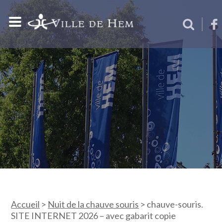
Accueil
>
Nuit de la chauve souris
>
chauve-souris.
SITE INTERNET 2026 – avec gabarit copie