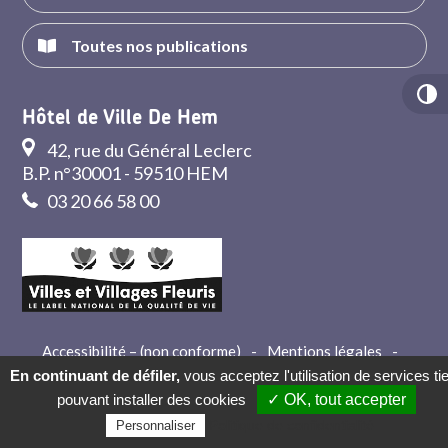
Toutes nos publications
Hôtel de Ville De Hem
42, rue du Général Leclerc
B.P. n°30001 - 59510 HEM
03 20 66 58 00
Accessibilité – (non conforme)
-
Mentions légales
-
Crédits
-
Contact
En continuant de défiler,
vous acceptez l'utilisation de services ti
pouvant installer des cookies
✓ OK, tout accepter
Politique de confidentialité
Personnaliser