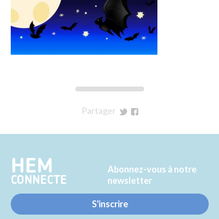
Partager
sur
sur
Twitter
Facebook
HEM
Abonnez-vous à notre
CONNECTE
newsletter
S'inscrire