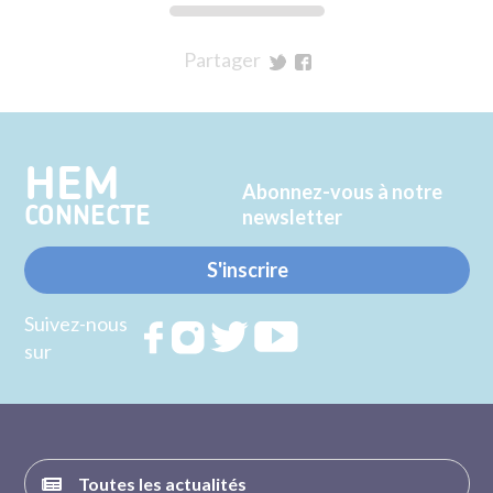
Partager
sur
sur
Twitter
Facebook
HEM
Abonnez-vous à notre
CONNECTE
newsletter
S'inscrire
Suivez-nous
Rejoignez
Rejoignez
Rejoignez
Rejoignez
sur
nous sur
nous sur
nous sur
nous sur
FACEBOOK
INSTAGRAM
TWITTER
YOUTUBE
Toutes les actualités