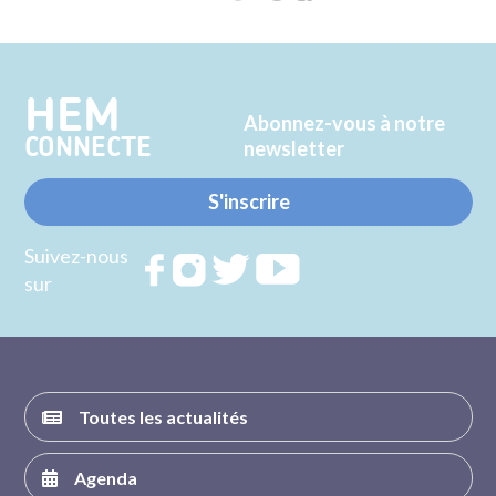
sur
sur
Twitter
Facebook
HEM
Abonnez-vous à notre
CONNECTE
newsletter
S'inscrire
Suivez-nous
Rejoignez
Rejoignez
Rejoignez
Rejoignez
sur
nous sur
nous sur
nous sur
nous sur
FACEBOOK
INSTAGRAM
TWITTER
YOUTUBE
Toutes les actualités
Agenda