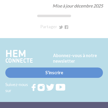
Mise à jour décembre 2025
Partager
sur
sur
Twitter
Facebook
HEM
Abonnez-vous à notre
CONNECTE
newsletter
S'inscrire
Suivez-nous
Rejoignez
Rejoignez
Rejoignez
Rejoignez
sur
nous sur
nous sur
nous sur
nous sur
FACEBOOK
INSTAGRAM
TWITTER
YOUTUBE