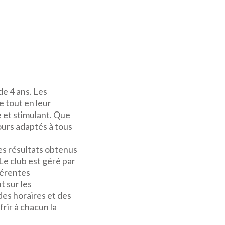
e 4 ans. Les
 tout en leur
et stimulant. Que
urs adaptés à tous
es résultats obtenus
 Le club est géré par
férentes
 sur les
des horaires et des
rir à chacun la