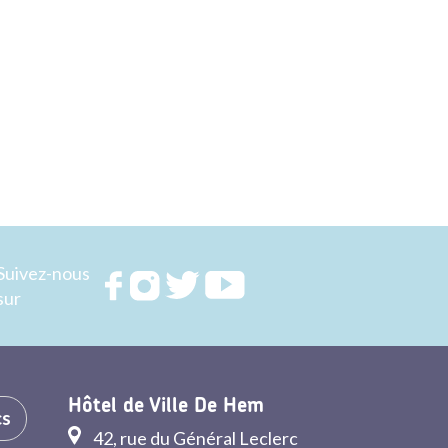
Suivez-nous
Rejoignez
Rejoignez
Rejoignez
Rejoignez
sur
nous sur
nous sur
nous sur
nous sur
FACEBOOK
INSTAGRAM
TWITTER
YOUTUBE
Hôtel de Ville De Hem
cs
42, rue du Général Leclerc