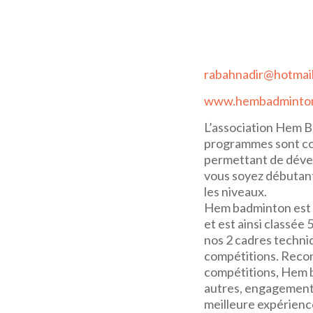
rabahnadir@hotmail
www.hembadminton
L’association Hem B
programmes sont con
permettant de déve
vous soyez débutant
les niveaux.
Hem badminton est r
et est ainsi classée 
nos 2 cadres techni
compétitions. Recon
compétitions, Hem ba
autres, engagement s
meilleure expérienc