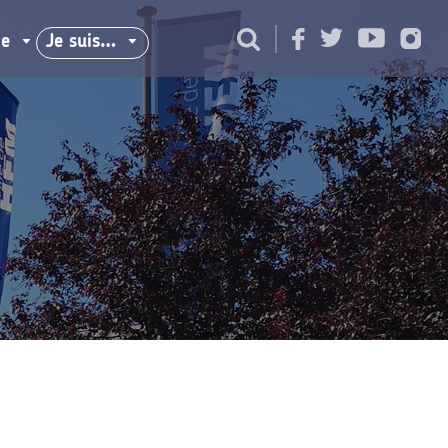
ie
Je suis…