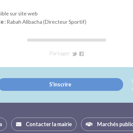
ible sur site web
e :
Rabah Alibacha (Directeur Sportif)
Partager
sur
sur
Twitter
Facebook
S'inscrire
a
Contacter la mairie
Marchés publi