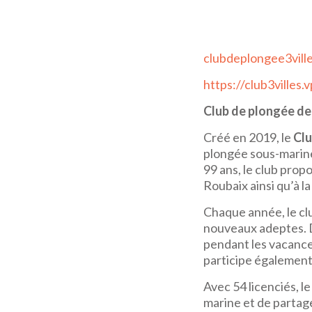
clubdeplongee3vill
https://club3villes.
Club de plongée des
Créé en 2019, le
Clu
plongée sous-marine
99 ans, le club prop
Roubaix ainsi qu’à la
Chaque année, le cl
nouveaux adeptes. D
pendant les vacance
participe également a
Avec 54 licenciés, l
marine et de partag