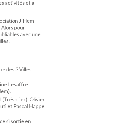
s activités et à
ssociation J’Hem
 Alors pour
ubliables avec une
lles.
ne des 3 Villes
tine Lesaffre
Hem).
(Trésorier), Olivier
cuti et Pascal Happe
e si sortie en