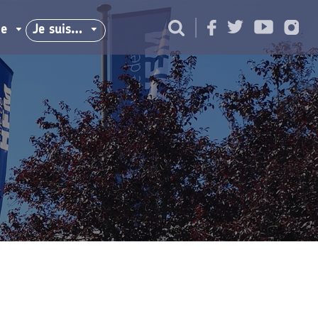
ie
Je suis…