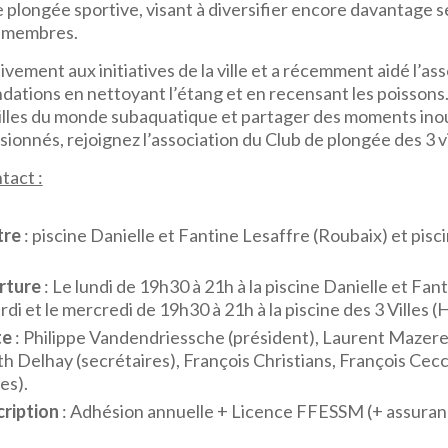
 plongée sportive, visant à diversifier encore davantage se
x membres.
tivement aux initiatives de la ville et a récemment aidé l’a
dations en nettoyant l’étang et en recensant les poissons.
illes du monde subaquatique et partager des moments ino
nnés, rejoignez l’association du Club de plongée des 3 vi
tact :
tre
: piscine Danielle et Fantine Lesaffre (Roubaix) et pisci
rture
: Le lundi de 19h30 à 21h à la piscine Danielle et Fan
rdi et le mercredi de 19h30 à 21h à la piscine des 3 Villes (
te
: Philippe Vandendriessche (président), Laurent Mazerel 
th Delhay (secrétaires), François Christians, François Cec
es).
cription
: Adhésion annuelle + Licence FFESSM (+ assuranc