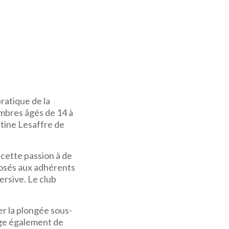
ratique de la
embres âgés de 14 à
ntine Lesaffre de
cette passion à de
posés aux adhérents
rsive. Le club
er la plongée sous-
age également de