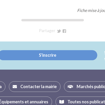
Fiche mise à j
Partager
sur
sur
Twitter
Facebook
S'inscrire
a
Contacter la mairie
Marchés publi
Équipements et annuaires
Toutes nos publica