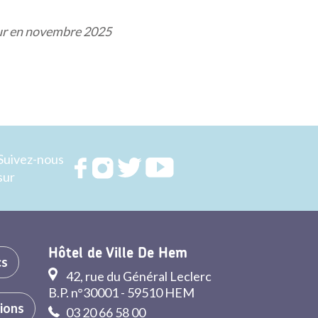
our en novembre 2025
Suivez-nous
Rejoignez
Rejoignez
Rejoignez
Rejoignez
sur
nous sur
nous sur
nous sur
nous sur
FACEBOOK
INSTAGRAM
TWITTER
YOUTUBE
Hôtel de Ville De Hem
cs
42, rue du Général Leclerc
B.P. n°30001 - 59510 HEM
tions
03 20 66 58 00