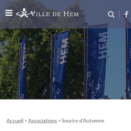
Accueil
>
Associations
>
Sourire d’Automne