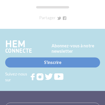
Partager
sur
sur
Twitter
Facebook
HEM
Abonnez-vous à notre
CONNECTE
newsletter
S'inscrire
Suivez-nous
Rejoignez
Rejoignez
Rejoignez
Rejoignez
sur
nous sur
nous sur
nous sur
nous sur
FACEBOOK
INSTAGRAM
TWITTER
YOUTUBE