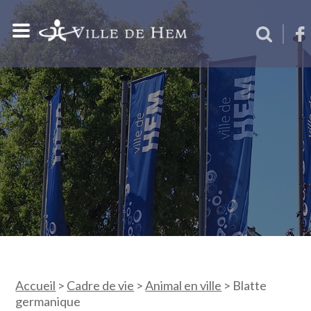
Accueil
>
Cadre de vie
>
Animal en ville
>
Blatte
germanique