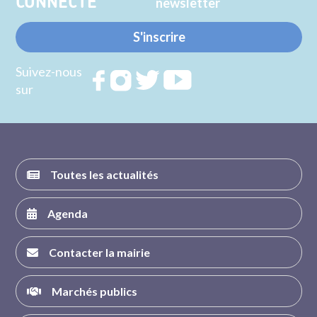
CONNECTE
newsletter
S'inscrire
Suivez-nous
Rejoignez
Rejoignez
Rejoignez
Rejoignez
sur
nous sur
nous sur
nous sur
nous sur
FACEBOOK
INSTAGRAM
TWITTER
YOUTUBE
Toutes les actualités
Agenda
Contacter la mairie
Marchés publics