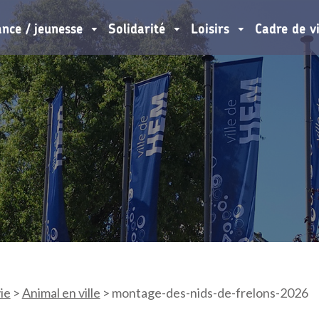
ance / jeunesse
Solidarité
Loisirs
Cadre de v
ie
>
Animal en ville
>
montage-des-nids-de-frelons-2026