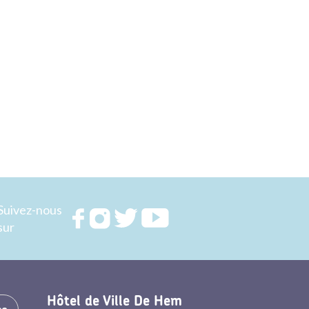
Suivez-nous
Rejoignez
Rejoignez
Rejoignez
Rejoignez
sur
nous sur
nous sur
nous sur
nous sur
FACEBOOK
INSTAGRAM
TWITTER
YOUTUBE
Hôtel de Ville De Hem