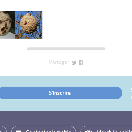
Partager
sur
sur
Twitter
Facebook
S'inscrire