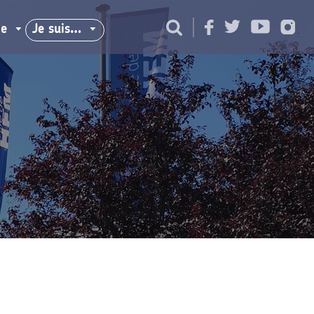
ie
Je suis…