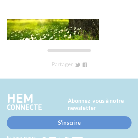
Partager
sur
sur
Twitter
Facebook
HEM
Abonnez-vous à notre
CONNECTE
newsletter
S'inscrire
Suivez-nous