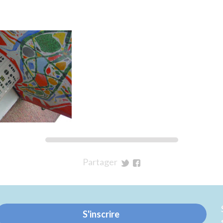
Partager
sur
sur
Twitter
Facebook
S'inscrire