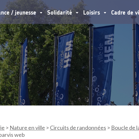
ance / jeunesse
Solidarité
Loisirs
Cadre de v
ie
>
Nature en ville
>
Circuits de randonnées
>
Boucle de l
 parvis web