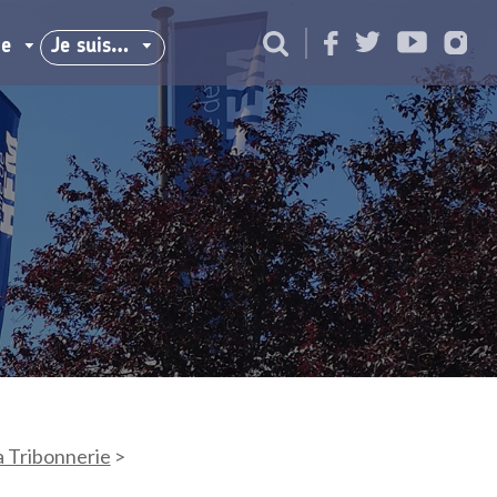
ie
Je suis…
a Tribonnerie
>