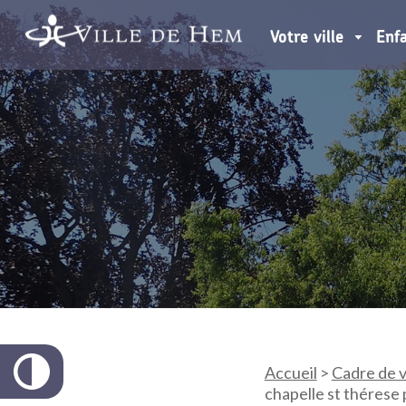
Votre ville
Enf
Accueil
>
Cadre de v
chapelle st thérese