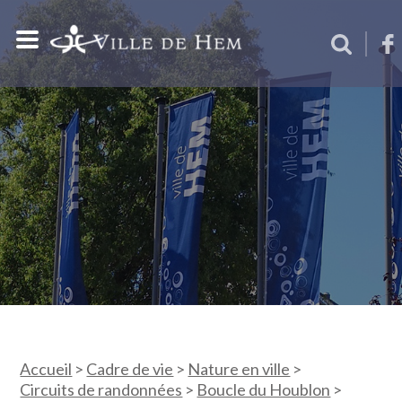
Accueil
>
Cadre de vie
>
Nature en ville
>
Circuits de randonnées
>
Boucle du Houblon
>