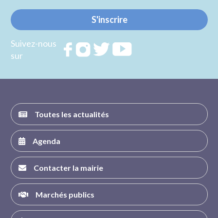
S'inscrire
Suivez-nous
Rejoignez
Rejoignez
Rejoignez
Rejoignez
sur
nous sur
nous sur
nous sur
nous sur
FACEBOOK
INSTAGRAM
TWITTER
YOUTUBE
Toutes les actualités
Agenda
Contacter la mairie
Marchés publics