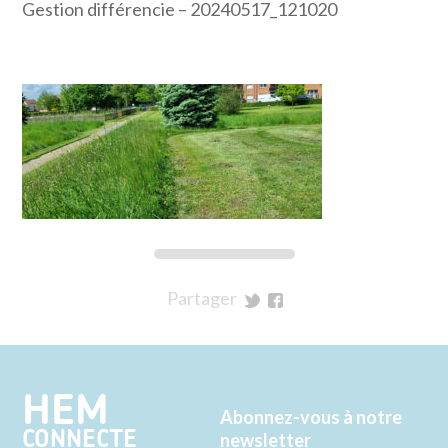
Gestion différencie – 20240517_121020
Partager
sur
sur
Twitter
Facebook
HEM
Abonnez-vous à notre
CONNECTE
newsletter