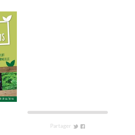
Partager
sur
sur