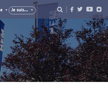
ie
Je suis…