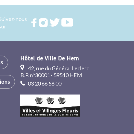
Suivez-nous
Rejoignez
Rejoignez
Rejoignez
Rejoignez
sur
nous sur
nous sur
nous sur
nous sur
FACEBOOK
INSTAGRAM
TWITTER
YOUTUBE
Hôtel de Ville De Hem
cs
42, rue du Général Leclerc
B.P. n°30001 - 59510 HEM
tions
03 20 66 58 00