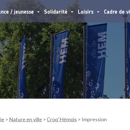
ance / jeunesse
Solidarité
Loisirs
Cadre de v
ie
>
Nature en ville
>
Croq’Hémois
>
Impression