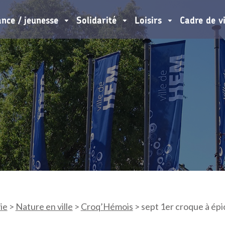
ance / jeunesse
Solidarité
Loisirs
Cadre de v
ie
>
Nature en ville
>
Croq’Hémois
>
sept 1er croque à épic