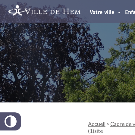
Votre ville
Enf
Accueil
>
Cadre de v
(1)site