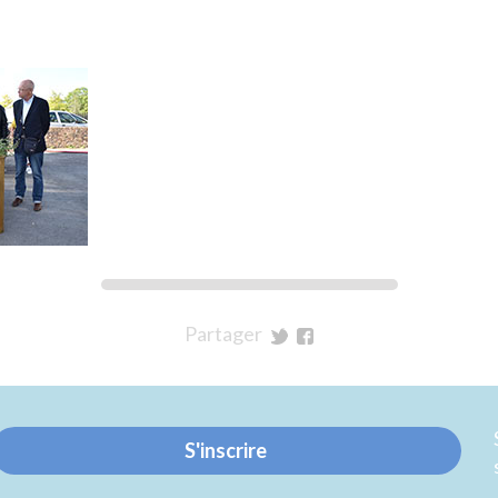
Partager
sur
sur
Twitter
Facebook
S'inscrire