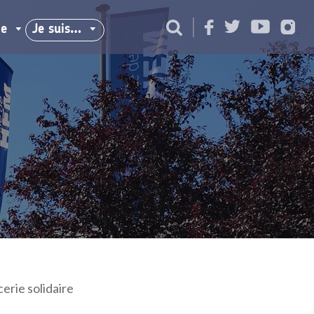
ie
Je suis…
erie solidaire