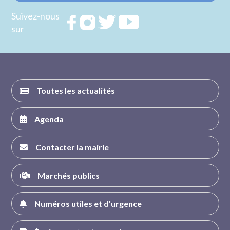
Suivez-nous
Rejoignez
Rejoignez
Rejoignez
Rejoignez
sur
nous sur
nous sur
nous sur
nous sur
FACEBOOK
INSTAGRAM
TWITTER
YOUTUBE
Toutes les actualités
Agenda
Contacter la mairie
Marchés publics
Numéros utiles et d'urgence