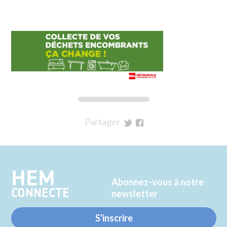
Partager
sur
sur
Twitter
Facebook
HEM
Abonnez-vous à notre
CONNECTE
newsletter
S'inscrire