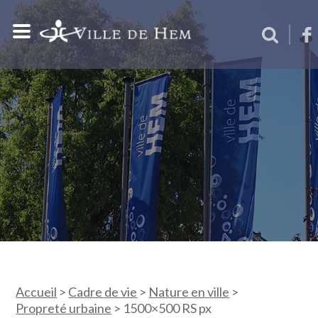
Accueil
>
Cadre de vie
>
Nature en ville
>
Propreté urbaine
>
1500×500 RS px