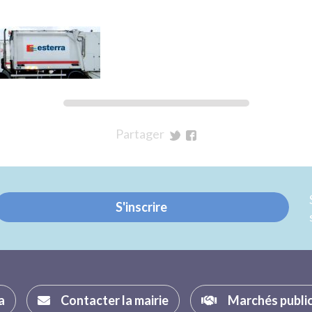
Partager
sur
sur
Twitter
Facebook
S'inscrire
a
Contacter la mairie
Marchés publi