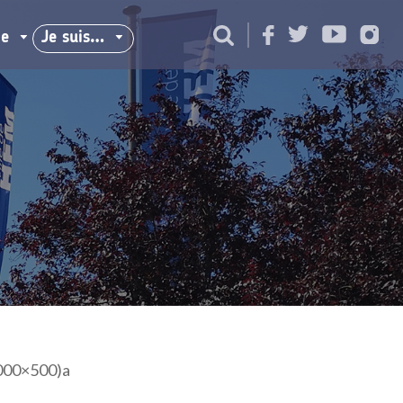
ie
Je suis…
000×500)a