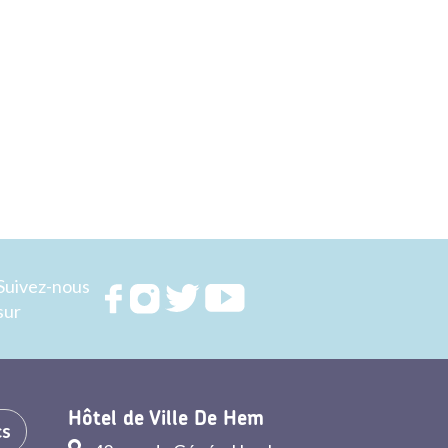
Suivez-nous
Rejoignez
Rejoignez
Rejoignez
Rejoignez
sur
nous sur
nous sur
nous sur
nous sur
FACEBOOK
INSTAGRAM
TWITTER
YOUTUBE
Hôtel de Ville De Hem
cs