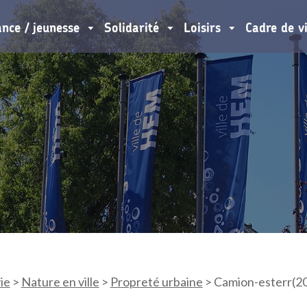
ance / jeunesse
Solidarité
Loisirs
Cadre de v
ie
>
Nature en ville
>
Propreté urbaine
>
Camion-esterr(2