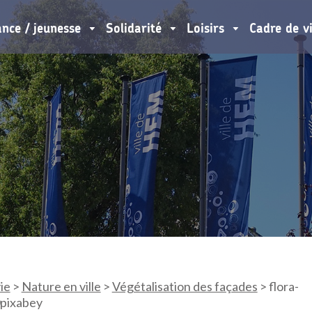
ance / jeunesse
Solidarité
Loisirs
Cadre de v
ie
>
Nature en ville
>
Végétalisation des façades
>
flora-
pixabey