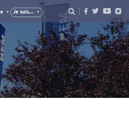
ie
Je suis…