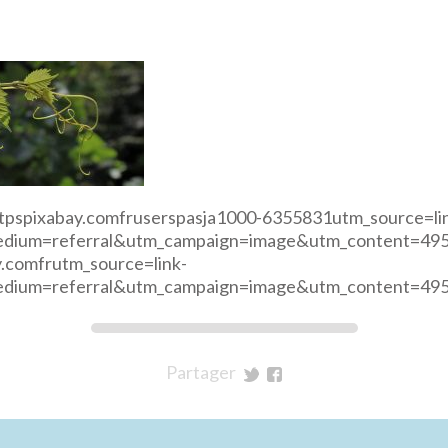
ttpspixabay.comfruserspasja1000-6355831utm_source=li
edium=referral&utm_campaign=image&utm_content=495
y.comfrutm_source=link-
edium=referral&utm_campaign=image&utm_content=49
Partager
sur
sur
Twitter
Facebook