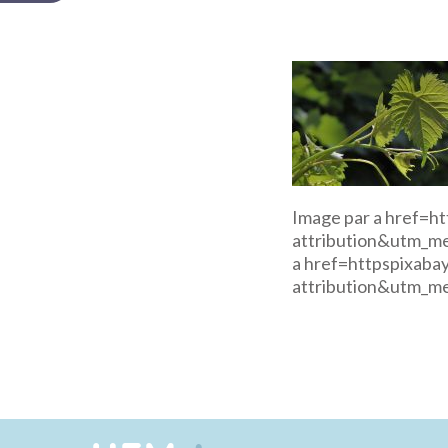
Image par a href=h
attribution&utm_m
a href=httpspixaba
attribution&utm_m