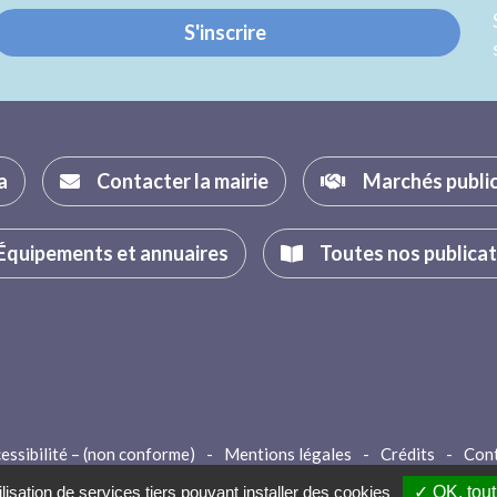
S'inscrire
a
Contacter la mairie
Marchés publi
Équipements et annuaires
Toutes nos publica
essibilité – (non conforme)
-
Mentions légales
-
Crédits
-
Con
lisation de services tiers pouvant installer des cookies
✓ OK, tout