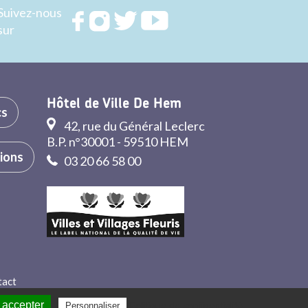
Suivez-nous
Rejoignez
Rejoignez
Rejoignez
Rejoignez
sur
nous sur
nous sur
nous sur
nous sur
FACEBOOK
INSTAGRAM
TWITTER
YOUTUBE
Hôtel de Ville De Hem
cs
42, rue du Général Leclerc
B.P. n°30001 - 59510 HEM
tions
03 20 66 58 00
tact
 accepter
Politique de confidentialité
Personnaliser