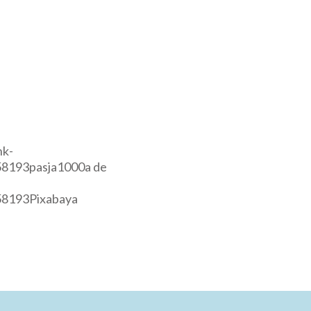
nk-
8193pasja1000a de
58193Pixabaya