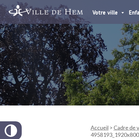
Votre ville
Enf
Accueil
>
Cadre de v
4958193_1920x800