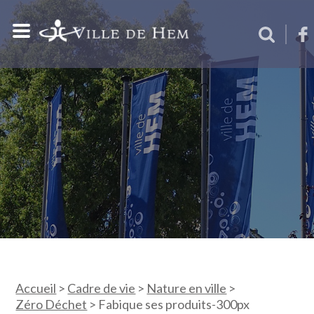
Accueil
>
Cadre de vie
>
Nature en ville
>
Zéro Déchet
>
Fabique ses produits-300px