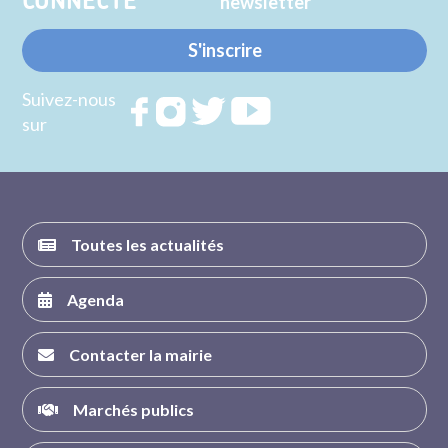
CONNECTE
newsletter
S'inscrire
Suivez-nous
Rejoignez
Rejoignez
Rejoignez
Rejoignez
sur
nous sur
nous sur
nous sur
nous sur
FACEBOOK
INSTAGRAM
TWITTER
YOUTUBE
Toutes les actualités
Agenda
Contacter la mairie
Marchés publics