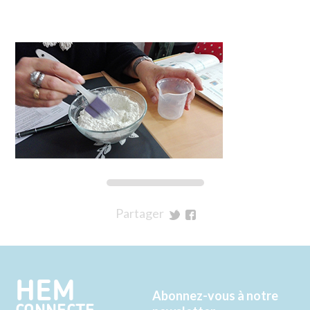
Partager
sur
sur
Twitter
Facebook
HEM
Abonnez-vous à notre