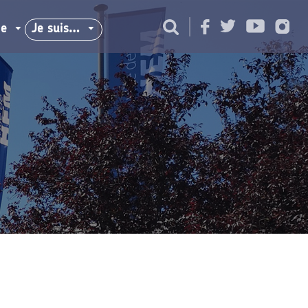
ie
Je suis…