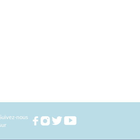
Suivez-nous
Rejoignez
Rejoignez
Rejoignez
Rejoignez
sur
nous sur
nous sur
nous sur
nous sur
FACEBOOK
INSTAGRAM
TWITTER
YOUTUBE