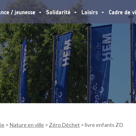
ance / jeunesse
Solidarité
Loisirs
Cadre de v
ie
>
Nature en ville
>
Zéro Déchet
>
livre enfants ZD