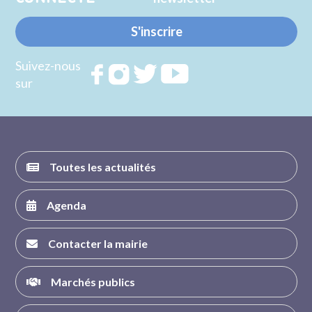
S'inscrire
Suivez-nous
Rejoignez
Rejoignez
Rejoignez
Rejoignez
sur
nous sur
nous sur
nous sur
nous sur
FACEBOOK
INSTAGRAM
TWITTER
YOUTUBE
Toutes les actualités
Agenda
Contacter la mairie
Marchés publics