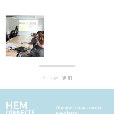
Partager
sur
sur
Twitter
Facebook
HEM
Abonnez-vous à notre
CONNECTE
newsletter