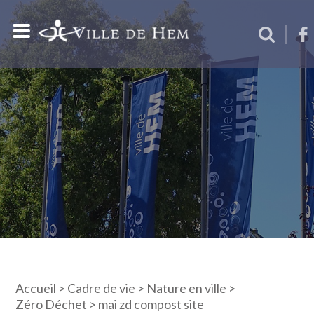
Accueil
>
Cadre de vie
>
Nature en ville
>
Zéro Déchet
>
mai zd compost site