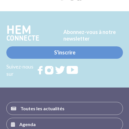
sur
sur
Twitter
Facebook
HEM
Abonnez-vous à notre
CONNECTE
newsletter
S'inscrire
Suivez-nous
Rejoignez
Rejoignez
Rejoignez
Rejoignez
sur
nous sur
nous sur
nous sur
nous sur
FACEBOOK
INSTAGRAM
TWITTER
YOUTUBE
Toutes les actualités
Agenda