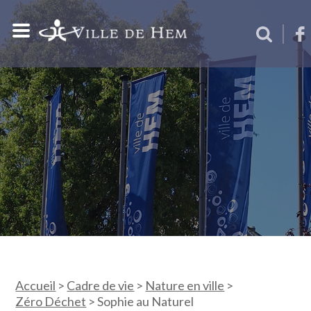
Accueil
>
Cadre de vie
>
Nature en ville
>
Zéro Déchet
>
Sophie au Naturel