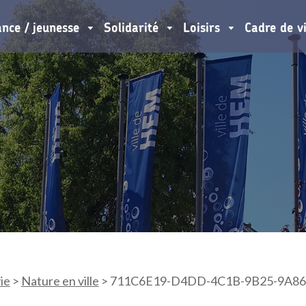
ance / jeunesse
Solidarité
Loisirs
Cadre de v
ie
>
Nature en ville
>
711C6E19-D4DD-4C1B-9B25-9A8