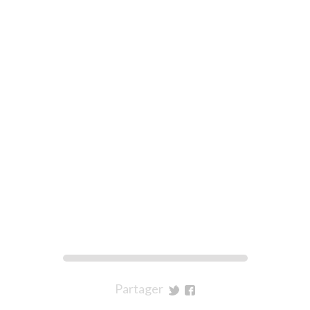
Partager
sur
sur