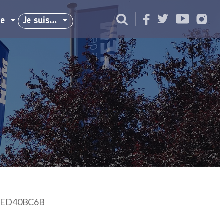
ie
Je suis…
6ED40BC6B