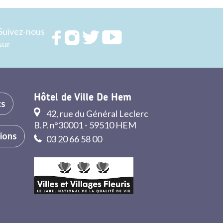
Suivez-nous
Rejoignez
Rejoignez
Rejoignez
Rejoignez
sur
nous sur
nous sur
nous sur
nous sur
FACEBOOK
INSTAGRAM
TWITTER
YOUTUBE
Hôtel de Ville De Hem
cs
42, rue du Général Leclerc
B.P. n°30001 - 59510 HEM
tions
03 20 66 58 00