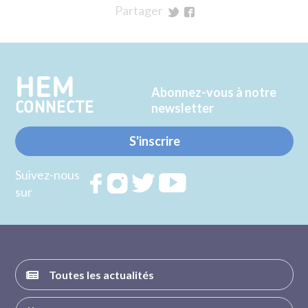
Partager
sur
sur
Twitter
Facebook
HEM
Abonnez-vous à notre
CONNECTE
newsletter
S'inscrire
Suivez-nous
Rejoignez
Rejoignez
Rejoignez
Rejoignez
sur
nous sur
nous sur
nous sur
nous sur
FACEBOOK
INSTAGRAM
TWITTER
YOUTUBE
Toutes les actualités