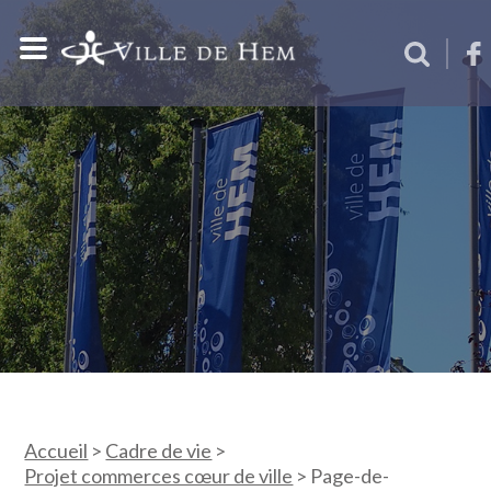
Accueil
>
Cadre de vie
>
Projet commerces cœur de ville
>
Page-de-