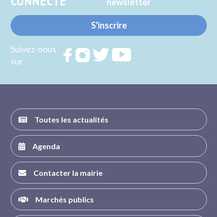
CONNECTE
newsletter
S'inscrire
Suivez-nous
Rejoignez
Rejoignez
Rejoignez
Rejoignez
sur
nous sur
nous sur
nous sur
nous sur
FACEBOOK
INSTAGRAM
TWITTER
YOUTUBE
Toutes les actualités
Agenda
Contacter la mairie
Marchés publics