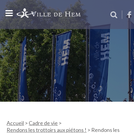
Accueil
>
Cadre de vie
>
Rendons les trottoirs aux piétons !
>
Rendons les