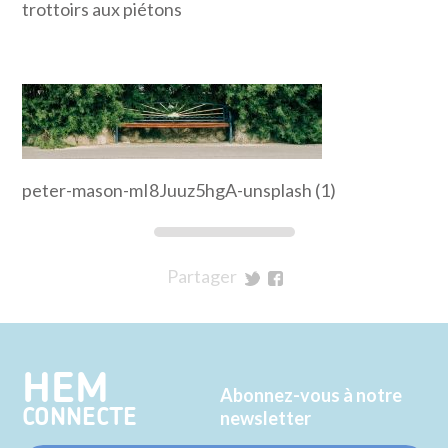
trottoirs aux piétons
peter-mason-mI8Juuz5hgA-unsplash (1)
Partager
sur
sur
Twitter
Facebook
HEM
Abonnez-vous à notre
CONNECTE
newsletter