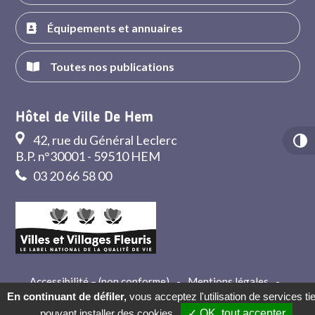
Équipements et annuaires
Toutes nos publications
Hôtel de Ville De Hem
42, rue du Général Leclerc
B.P. n°30001 - 59510 HEM
03 20 66 58 00
Accessibilité – (non conforme)
-
Mentions légales
-
Crédits
-
Contact
En continuant de défiler,
vous acceptez l'utilisation de services ti
pouvant installer des cookies
✓ OK, tout accepter