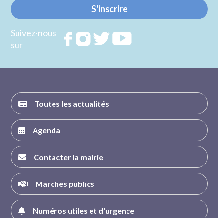
S'inscrire
Suivez-nous
Rejoignez
Rejoignez
Rejoignez
Rejoignez
sur
nous sur
nous sur
nous sur
nous sur
FACEBOOK
INSTAGRAM
TWITTER
YOUTUBE
Toutes les actualités
Agenda
Contacter la mairie
Marchés publics
Numéros utiles et d'urgence