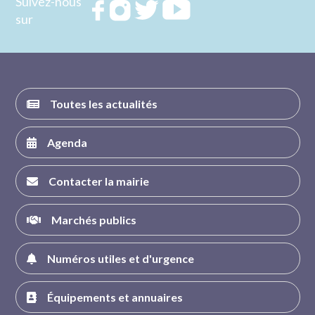
Suivez-nous
Rejoignez
Rejoignez
Rejoignez
Rejoignez
sur
nous sur
nous sur
nous sur
nous sur
FACEBOOK
INSTAGRAM
TWITTER
YOUTUBE
Toutes les actualités
Agenda
Contacter la mairie
Marchés publics
Numéros utiles et d'urgence
Équipements et annuaires