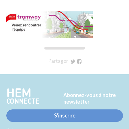
Partager
sur
sur
Twitter
Facebook
HEM
Abonnez-vous à notre
CONNECTE
newsletter
S'inscrire