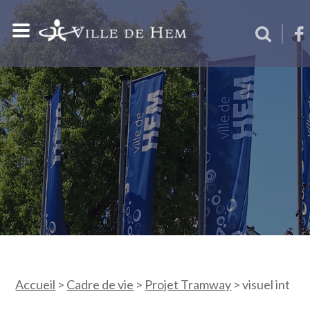
Accueil
>
Cadre de vie
>
Projet Tramway
>
visuel int