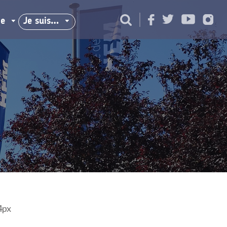
ie
Je suis…
4px