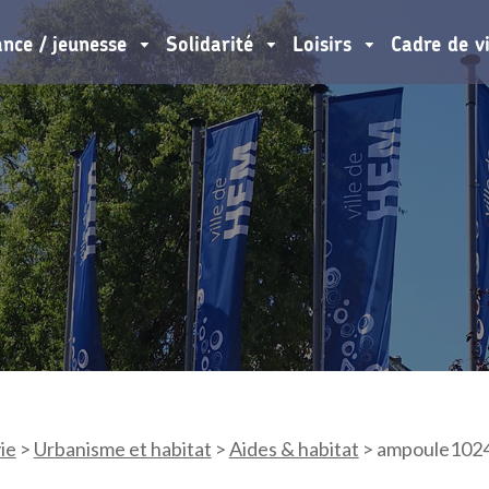
ance / jeunesse
Solidarité
Loisirs
Cadre de v
ie
>
Urbanisme et habitat
>
Aides & habitat
>
ampoule102