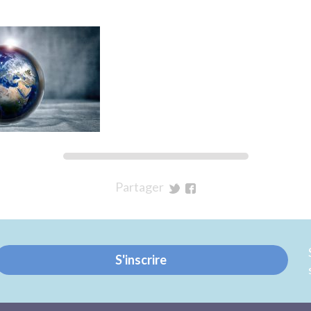
Partager
sur
sur
Twitter
Facebook
S'inscrire