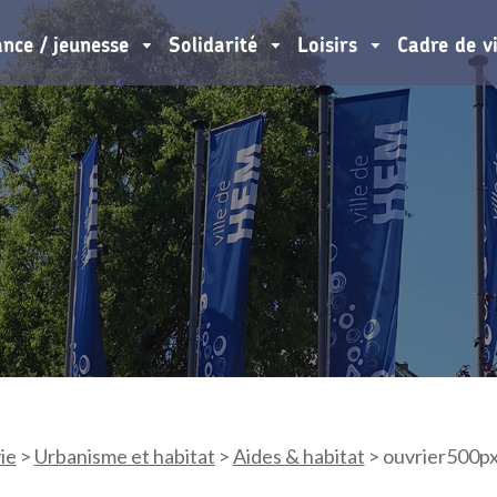
ance / jeunesse
Solidarité
Loisirs
Cadre de v
ie
>
Urbanisme et habitat
>
Aides & habitat
>
ouvrier500p