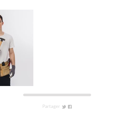
Partager
sur
sur