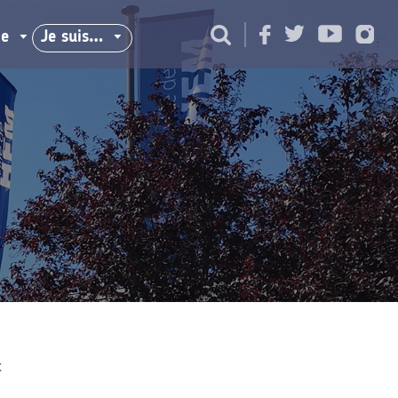
ie
Je suis…
x