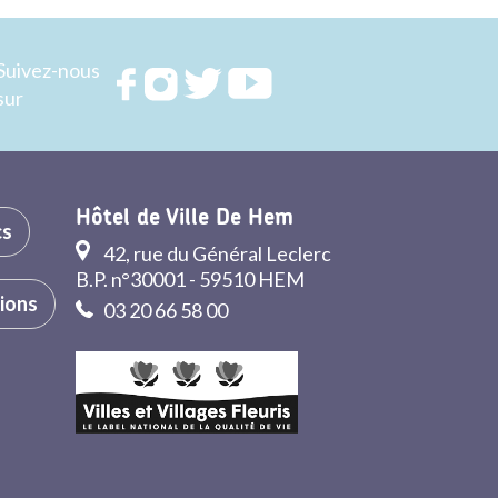
Suivez-nous
Rejoignez
Rejoignez
Rejoignez
Rejoignez
sur
nous sur
nous sur
nous sur
nous sur
FACEBOOK
INSTAGRAM
TWITTER
YOUTUBE
Hôtel de Ville De Hem
cs
42, rue du Général Leclerc
B.P. n°30001 - 59510 HEM
tions
03 20 66 58 00