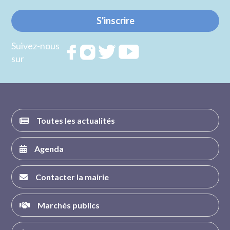
S'inscrire
Suivez-nous
Rejoignez
Rejoignez
Rejoignez
Rejoignez
sur
nous sur
nous sur
nous sur
nous sur
FACEBOOK
INSTAGRAM
TWITTER
YOUTUBE
Toutes les actualités
Agenda
Contacter la mairie
Marchés publics