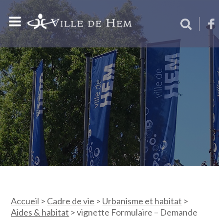
Accueil
>
Cadre de vie
>
Urbanisme et habitat
>
Aides & habitat
>
vignette Formulaire – Demande