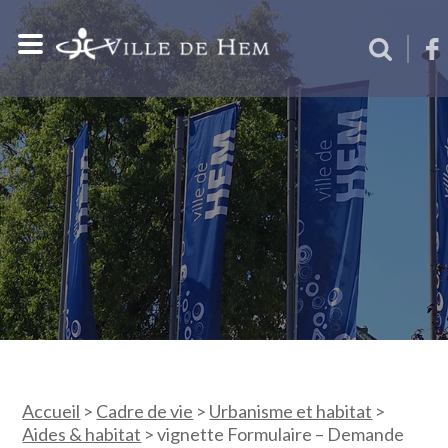
Accueil
>
Cadre de vie
>
Urbanisme et habitat
>
Aides & habitat
>
vignette Formulaire – Demande