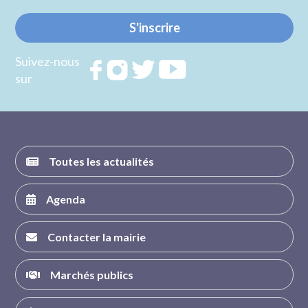
S'inscrire
Suivez-nous
Rejoignez
Rejoignez
Rejoignez
Rejoignez
sur
nous sur
nous sur
nous sur
nous sur
FACEBOOK
INSTAGRAM
TWITTER
YOUTUBE
Toutes les actualités
Agenda
Contacter la mairie
Marchés publics