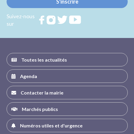
S'inscrire
Suivez-nous
Rejoignez
Rejoignez
Rejoignez
Rejoignez
sur
nous sur
nous sur
nous sur
nous sur
FACEBOOK
INSTAGRAM
TWITTER
YOUTUBE
Toutes les actualités
Agenda
Contacter la mairie
Marchés publics
Numéros utiles et d'urgence