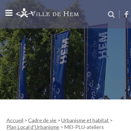
Accueil
>
Cadre de vie
>
Urbanisme et habitat
>
Plan Local d’Urbanisme
>
MEl-PLU-ateliers