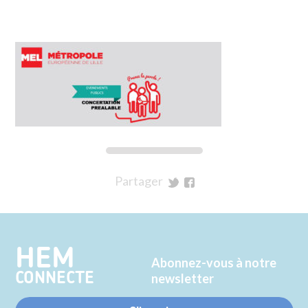
Partager
sur
sur
Twitter
Facebook
HEM
Abonnez-vous à notre
CONNECTE
newsletter