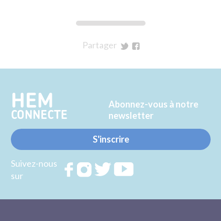
Partager
sur
sur
Twitter
Facebook
HEM
Abonnez-vous à notre
CONNECTE
newsletter
S'inscrire
Suivez-nous
Rejoignez
Rejoignez
Rejoignez
Rejoignez
sur
nous sur
nous sur
nous sur
nous sur
FACEBOOK
INSTAGRAM
TWITTER
YOUTUBE