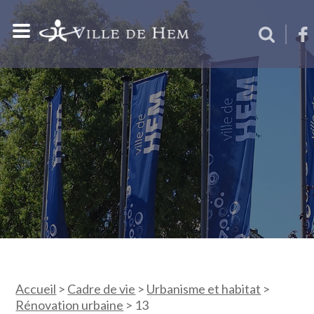
Accueil
>
Cadre de vie
>
Urbanisme et habitat
>
Rénovation urbaine
>
13