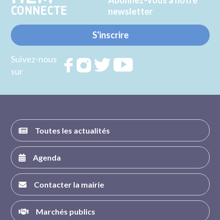
CONNECTE
newsletter
S'inscrire
Suivez-nous
Rejoignez
Rejoignez
Rejoignez
Rejoignez
sur
nous sur
nous sur
nous sur
nous sur
FACEBOOK
INSTAGRAM
TWITTER
YOUTUBE
Toutes les actualités
Agenda
Contacter la mairie
Marchés publics