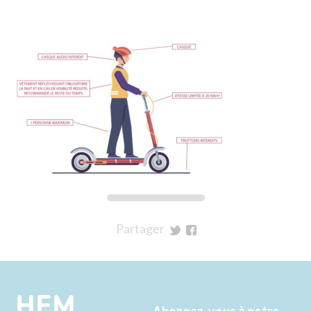
Partager
sur
sur
Twitter
Facebook
HEM
Abonnez-vous à notre