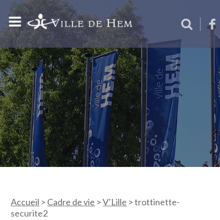
Accueil
>
Cadre de vie
>
V’Lille
>
trottinette-
securite2