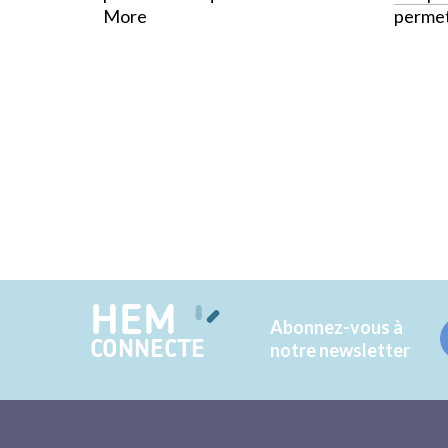
More
perme
HEM
Abonnez-vous à
CONNECTE
notre newsletter