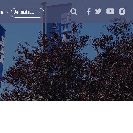
ie
Je suis…