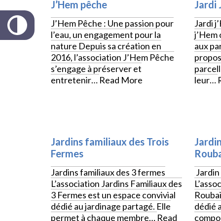
J’Hem pêche
Jardi
J’Hem Pêche : Une passion pour
Jardi j
l’eau, un engagement pour la
j’Hem 
nature Depuis sa création en
aux par
2016, l’association J’Hem Pêche
propos
s’engage à préserver et
parcell
entretenir…
Read More
leur…
Jardins familiaux des Trois
Jardi
Fermes
Rouba
Jardins familiaux des 3 fermes
Jardin
L’association Jardins Familiaux des
L’assoc
3 Fermes est un espace convivial
Roubai
dédié au jardinage partagé. Elle
dédié 
permet à chaque membre…
Read
compos