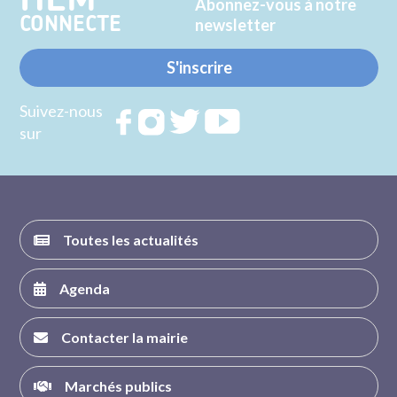
Abonnez-vous à notre
CONNECTE
newsletter
S'inscrire
Suivez-nous
Rejoignez
Rejoignez
Rejoignez
Rejoignez
sur
nous sur
nous sur
nous sur
nous sur
FACEBOOK
INSTAGRAM
TWITTER
YOUTUBE
Toutes les actualités
Agenda
Contacter la mairie
Marchés publics