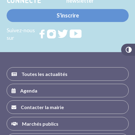
CONNECTE
newsletter
S'inscrire
Suivez-nous
Rejoignez
Rejoignez
Rejoignez
Rejoignez
sur
nous sur
nous sur
nous sur
nous sur
FACEBOOK
INSTAGRAM
TWITTER
YOUTUBE
Toutes les actualités
Agenda
Contacter la mairie
Marchés publics