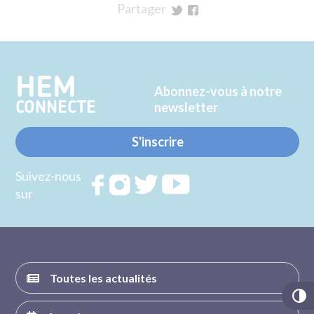
Partager
sur
sur
Twitter
Facebook
HEM
Abonnez-vous à notre
CONNECTE
newsletter
S'inscrire
Suivez-nous
Rejoignez
Rejoignez
Rejoignez
Rejoignez
sur
nous sur
nous sur
nous sur
nous sur
FACEBOOK
INSTAGRAM
TWITTER
YOUTUBE
Toutes les actualités