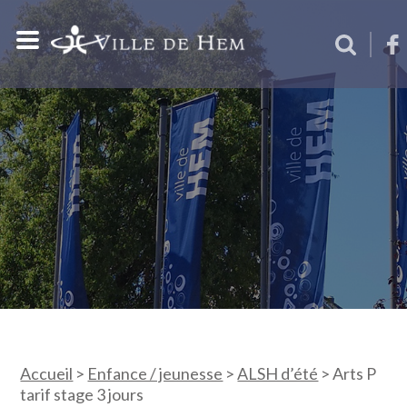
Accueil
>
Enfance / jeunesse
>
ALSH d’été
>
Arts P
tarif stage 3 jours