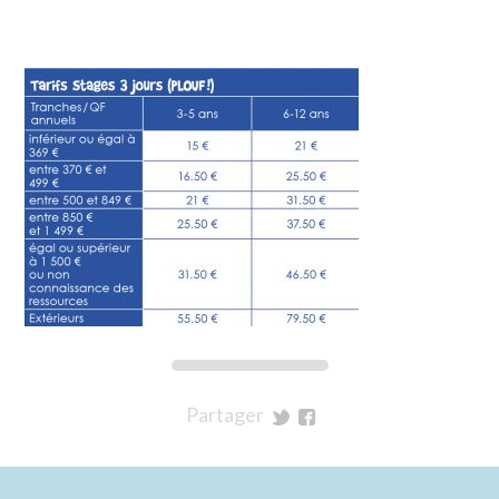
Partager
sur
sur
Twitter
Facebook