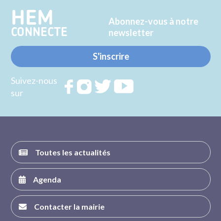
HEM
Abonnez-vous à notre
CONNECTE
newsletter
S'inscrire
Suivez-nous
Rejoignez
Rejoignez
Rejoignez
Rejoignez
sur
nous sur
nous sur
nous sur
nous sur
FACEBOOK
INSTAGRAM
TWITTER
YOUTUBE
Toutes les actualités
Agenda
Contacter la mairie