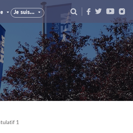
ie
Je suis…
ulatif 1