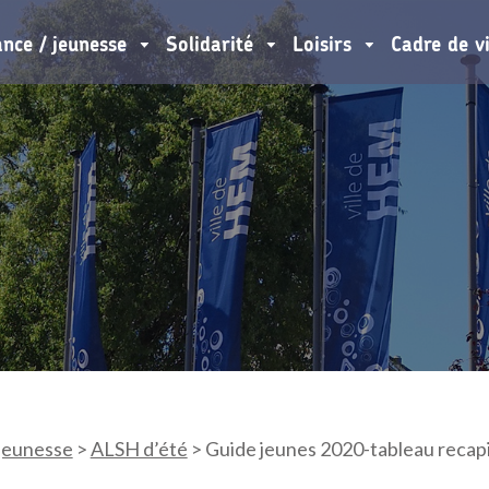
ance / jeunesse
Solidarité
Loisirs
Cadre de v
 jeunesse
>
ALSH d’été
>
Guide jeunes 2020-tableau recapit