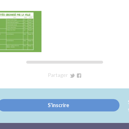
Partager
sur
sur
Twitter
Facebook
S'inscrire