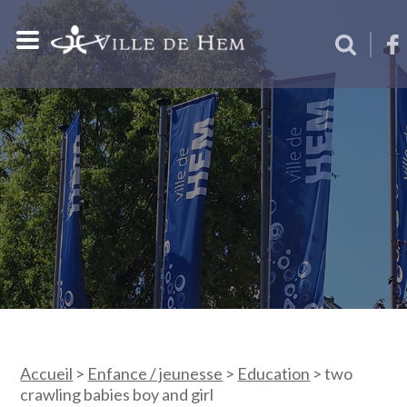
Accueil
>
Enfance / jeunesse
>
Education
>
two
crawling babies boy and girl