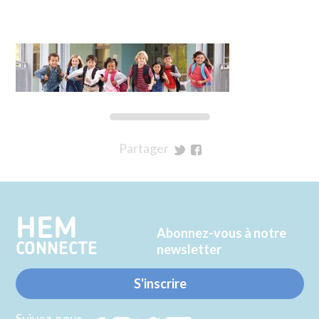
Partager
sur
sur
Twitter
Facebook
HEM
Abonnez-vous à notre
CONNECTE
newsletter
S'inscrire
Suivez-nous