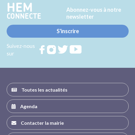
HEM
Abonnez-vous à notre
CONNECTE
newsletter
S'inscrire
Suivez-nous
Rejoignez
Rejoignez
Rejoignez
Rejoignez
sur
nous sur
nous sur
nous sur
nous sur
FACEBOOK
INSTAGRAM
TWITTER
YOUTUBE
Toutes les actualités
Agenda
Contacter la mairie