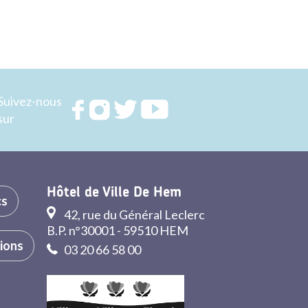
Suivez-nous
Rejoignez
Rejoignez
Rejoignez
Rejoignez
sur
nous sur
nous sur
nous sur
nous sur
FACEBOOK
INSTAGRAM
TWITTER
YOUTUBE
Hôtel de Ville De Hem
cs
42, rue du Général Leclerc
B.P. n°30001 - 59510 HEM
tions
03 20 66 58 00