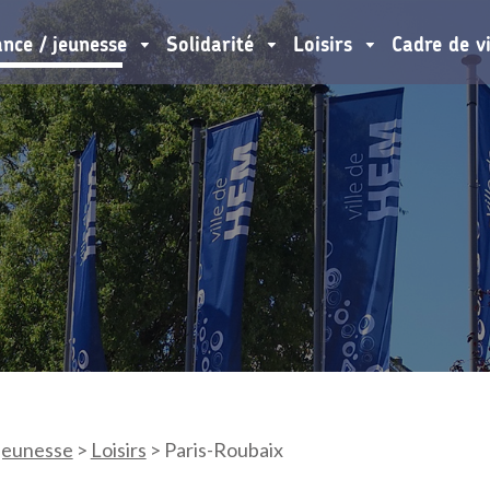
ance / jeunesse
Solidarité
Loisirs
Cadre de v
 jeunesse
>
Loisirs
>
Paris-Roubaix