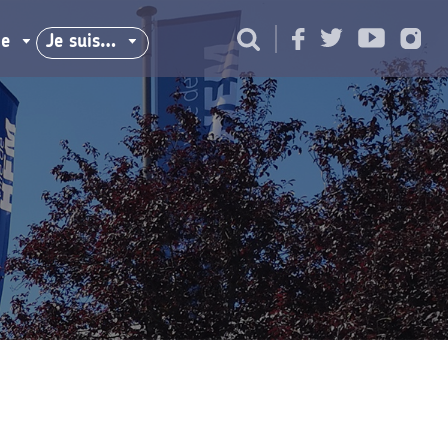
ie
Je suis…