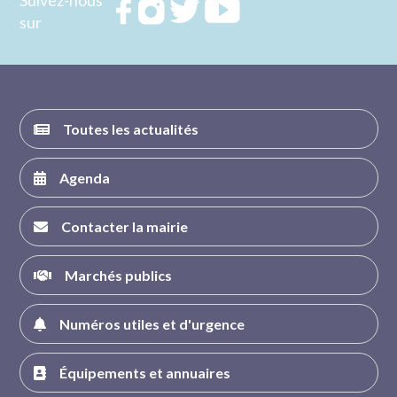
Suivez-nous
Rejoignez
Rejoignez
Rejoignez
Rejoignez
sur
nous sur
nous sur
nous sur
nous sur
FACEBOOK
INSTAGRAM
TWITTER
YOUTUBE
Toutes les actualités
Agenda
Contacter la mairie
Marchés publics
Numéros utiles et d'urgence
Équipements et annuaires