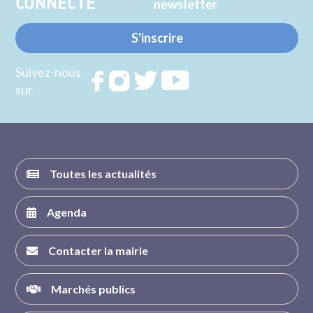
CONNECTE
newsletter
S'inscrire
Suivez-nous
Rejoignez
Rejoignez
Rejoignez
Rejoignez
sur
nous sur
nous sur
nous sur
nous sur
FACEBOOK
INSTAGRAM
TWITTER
YOUTUBE
Toutes les actualités
Agenda
Contacter la mairie
Marchés publics