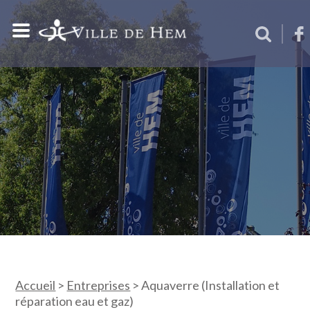
Accueil
>
Entreprises
>
Aquaverre (Installation et
réparation eau et gaz)